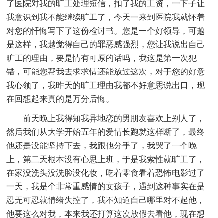
了医院对我的旷工处理短信，扣了我的工资，一下子让
我意识到我不能继续旷工了，今天一来到医院我就怀着
对您的忏悔写下了这份检讨书。您是一个好领导，可越
是这样，我越觉得自己的罪恶感强烈，您让我说出自己
旷工的理由，要是情有可原的话吗，我这是第一次犯
错，可能您帮我去求求情还能放过这次，对于您的好意
我心领了，我昨天的旷工理由我都不好意思说出口，现
在回想起来真的是万分后悔。
前天晚上我得知我异地恋的男朋友喜欢上别人了，
然后我们从大学开始五年的爱情长跑就这样断了，最终
他还是没能坚持下去，我跟他分手了，我哭了一个晚
上，第二天根本没有心思上班，于是我索性就旷工了，
在家没洗头没洗脸没化妆，吃着零食看着恐怖电影过了
一天，我是个非常重感情的女孩子，遇到这种事实在是
忍无可忍就情绪失控了，我不知道自己哪里对不起他，
他要这么对我，本来我还打算这次放假去看他，现在想