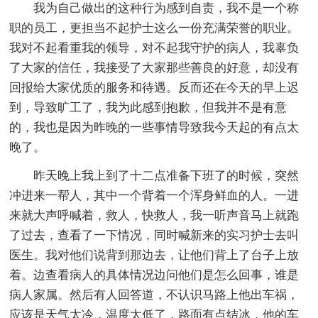
我为自己做出的这种行为感到自责，我不是一个称
职的员工，更担当不起护士这么一份充满荣誉的职业。
我对不起看重我的领导，对不起我守护的病人，我辜负
了大家的信任，我接受了大家那些善良的好意，却没有
回报给大家优质的服务和待遇。反而还在今天的早上迟
到，导致旷工了，我为此感到抱歉，但我并不是有意
的，我也是因为昨晚的一些事情导致我今天起的有点太
晚了。
昨天晚上我上到了十二点准备下班了的时候，突然
冲进来一帮人，其中一个背着一个浑身鲜血的人。一进
来就大声呼喊着，救人，快救人，我一听声音马上就跑
了过去，查看了一下情况，同时喊新来的实习护士去叫
医生。我对他们说背到那边去，让他们背上了台子上放
着。边查看病人的具体情况边问他们是怎么回事，谁是
病人家属。然后有人回答道，不认识马路上他出车祸，
应该是天气太冷，温度太低了，路面有点结冰，他的车