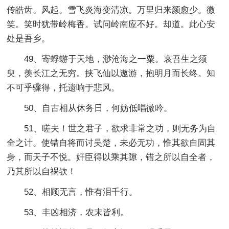
传皓齿。风起。雪飞炎海变清凉。万里归来颜愈少。微
笑。笑时犹带岭梅香。试问岭南应不好。却道。此心安
处是吾乡。
49、寄蜉蝣于天地，渺沧海之一粟。哀吾生之须
臾，羡长江之无穷。挟飞仙以遨游，抱明月而长终。知
不可乎骤得，托遗响于悲风。
50、自古相从休务日，何妨低唱微吟。
51、嗟夫！世之君子，欲求非常之功，则无务为自
全之计。使错自将而讨吴楚，未必无功，惟其欲自固其
身，而天子不悦。奸臣得以乘其隙，错之所以自全者，
乃其所以自祸欤！
52、相顾无言，惟有泪千行。
53、丰凶相济，农末皆利。