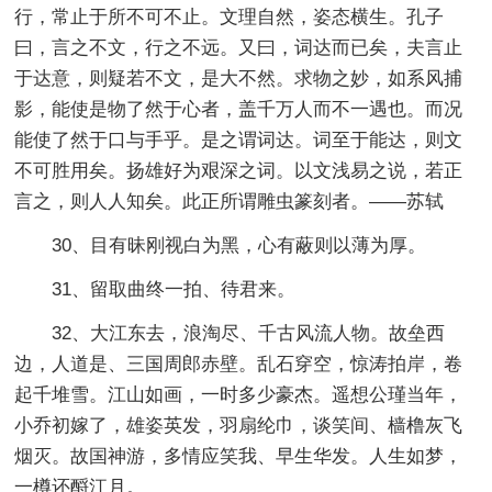
行，常止于所不可不止。文理自然，姿态横生。孔子
曰，言之不文，行之不远。又曰，词达而已矣，夫言止
于达意，则疑若不文，是大不然。求物之妙，如系风捕
影，能使是物了然于心者，盖千万人而不一遇也。而况
能使了然于口与手乎。是之谓词达。词至于能达，则文
不可胜用矣。扬雄好为艰深之词。以文浅易之说，若正
言之，则人人知矣。此正所谓雕虫篆刻者。——苏轼
30、目有昧刚视白为黑，心有蔽则以薄为厚。
31、留取曲终一拍、待君来。
32、大江东去，浪淘尽、千古风流人物。故垒西
边，人道是、三国周郎赤壁。乱石穿空，惊涛拍岸，卷
起千堆雪。江山如画，一时多少豪杰。遥想公瑾当年，
小乔初嫁了，雄姿英发，羽扇纶巾，谈笑间、樯橹灰飞
烟灭。故国神游，多情应笑我、早生华发。人生如梦，
一樽还酹江月。