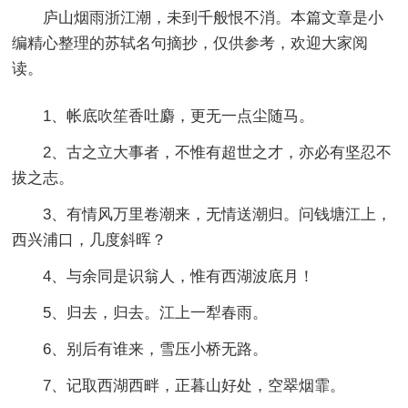
庐山烟雨浙江潮，未到千般恨不消。本篇文章是小
编精心整理的苏轼名句摘抄，仅供参考，欢迎大家阅
读。
1、帐底吹笙香吐麝，更无一点尘随马。
2、古之立大事者，不惟有超世之才，亦必有坚忍不
拔之志。
3、有情风万里卷潮来，无情送潮归。问钱塘江上，
西兴浦口，几度斜晖？
4、与余同是识翁人，惟有西湖波底月！
5、归去，归去。江上一犁春雨。
6、别后有谁来，雪压小桥无路。
7、记取西湖西畔，正暮山好处，空翠烟霏。