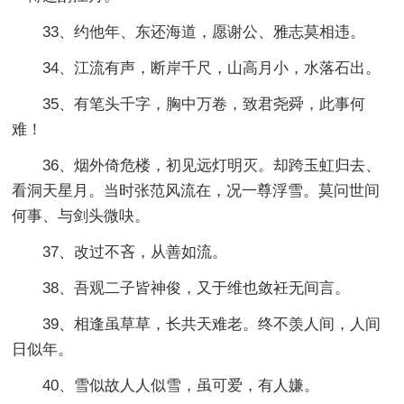
33、约他年、东还海道，愿谢公、雅志莫相违。
34、江流有声，断岸千尺，山高月小，水落石出。
35、有笔头千字，胸中万卷，致君尧舜，此事何
难！
36、烟外倚危楼，初见远灯明灭。却跨玉虹归去、
看洞天星月。当时张范风流在，况一尊浮雪。莫问世间
何事、与剑头微吷。
37、改过不吝，从善如流。
38、吾观二子皆神俊，又于维也敛衽无间言。
39、相逢虽草草，长共天难老。终不羡人间，人间
日似年。
40、雪似故人人似雪，虽可爱，有人嫌。