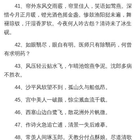
41、帘外东风交雨霰，帘里佳人，笑语如莺燕。深
惜今月正月暖，镫光酒色摇金盏。惨鼓渔阳挝未遍，舞
褪琼钗，汗湿香罗软。今夜何人吟古怨？清诗未了冰生
砚。
42、如眼翳尽，眼自有明。医师只有除翳药，何曾
有求明药？
43、风压轻云贴水飞，乍晴池馆燕争泥。沈郎多病
不胜衣。
44、沙平风软望不到，孤山久与船低昂。
45、宫中美人一破颜，惊尘溅血流千载。
46、西塞山边白鹭飞，散花洲外片帆微。
47、作诗火急追亡逋，清景一失后难摹。
48、常羡人间琢玉郎。天教分付点酥娘。尽道清歌