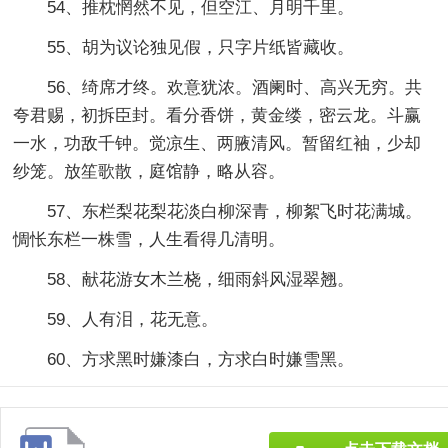
54、推枕惘然不见，但空江、月明千里。
55、胡为议论独见假，只字片纸皆藏收。
56、绮席才终。欢意犹浓。酒阑时、高兴无穷。共
夸君赐，初拆臣封。看分香饼，黄金缕，密云龙。斗赢
一水，功敌千钟。觉凉生、两腋清风。暂留红袖，少却
纱笼。放笙歌散，庭馆静，略从容。
57、东栏梨花梨花淡白柳深青，柳絮飞时花满城。
惆怅东栏一株雪，人生看得几清明。
58、献花游女木兰桡，细雨斜风湿翠翘。
59、人有泪，花无意。
60、方求黑时嫌漆白，方求白时嫌雪黑。