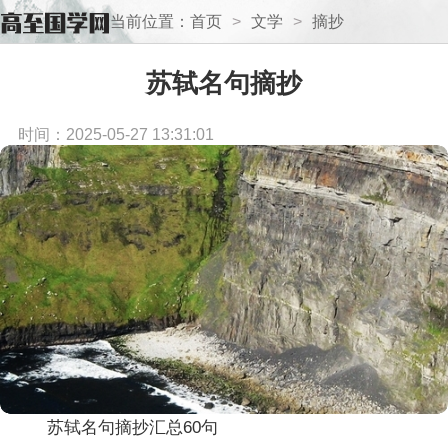
当前位置：
首页
>
文学
>
摘抄
苏轼名句摘抄
时间：2025-05-27 13:31:01
苏轼名句摘抄汇总60句