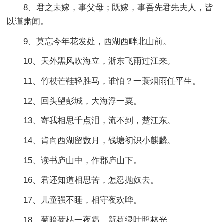
8、君之未嫁，事父母；既嫁，事吾先君先夫人，皆
以谨肃闻。
9、莫忘今年花发处，西湖西畔北山前。
10、天外黑风吹海立，浙东飞雨过江来。
11、竹杖芒鞋轻胜马，谁怕？一蓑烟雨任平生。
12、回头望彭城，大海浮一粟。
13、寄我相思千点泪，流不到，楚江东。
14、肯向西湖留数月，钱塘初识小麒麟。
15、读书庐山中，作郡庐山下。
16、君还知道相思苦，怎忍抛奴去。
17、儿童强不睡，相守夜欢哗。
18、菊暗荷枯一夜霜。新苞绿叶照林光。