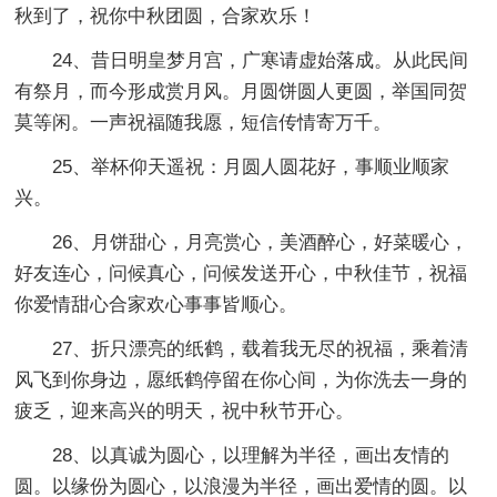
秋到了，祝你中秋团圆，合家欢乐！
24、昔日明皇梦月宫，广寒请虚始落成。从此民间
有祭月，而今形成赏月风。月圆饼圆人更圆，举国同贺
莫等闲。一声祝福随我愿，短信传情寄万千。
25、举杯仰天遥祝：月圆人圆花好，事顺业顺家
兴。
26、月饼甜心，月亮赏心，美酒醉心，好菜暖心，
好友连心，问候真心，问候发送开心，中秋佳节，祝福
你爱情甜心合家欢心事事皆顺心。
27、折只漂亮的纸鹤，载着我无尽的祝福，乘着清
风飞到你身边，愿纸鹤停留在你心间，为你洗去一身的
疲乏，迎来高兴的明天，祝中秋节开心。
28、以真诚为圆心，以理解为半径，画出友情的
圆。以缘份为圆心，以浪漫为半径，画出爱情的圆。以