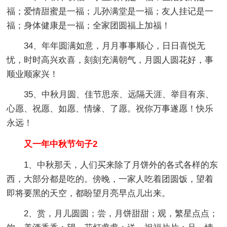
福；爱情甜蜜是一福；儿孙满堂是一福；友人挂记是一
福；身体健康是一福；全家团圆福上加福！
34、年年圆满如意，月月事事顺心，日日喜悦无
忧，时时高兴欢喜，刻刻充满朝气，月圆人圆花好，事
顺业顺家兴！
35、中秋月圆、佳节思亲、远隔天涯、举目有亲、
心愿、祝愿、如愿、情缘、了愿。祝你万事遂愿！快乐
永远！
又一年中秋节句子2
1、中秋那天，人们买来除了月饼外的各式各样的东
西，大部分都是吃的。傍晚，一家人吃着团圆饭，望着
即将要黑的天空，都盼望月亮早点儿出来。
2、赏，月儿圆圆；尝，月饼甜甜；观，繁星点点；