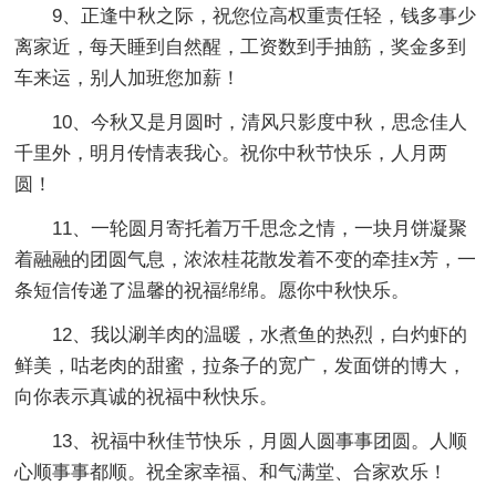
9、正逢中秋之际，祝您位高权重责任轻，钱多事少
离家近，每天睡到自然醒，工资数到手抽筋，奖金多到
车来运，别人加班您加薪！
10、今秋又是月圆时，清风只影度中秋，思念佳人
千里外，明月传情表我心。祝你中秋节快乐，人月两
圆！
11、一轮圆月寄托着万千思念之情，一块月饼凝聚
着融融的团圆气息，浓浓桂花散发着不变的牵挂x芳，一
条短信传递了温馨的祝福绵绵。愿你中秋快乐。
12、我以涮羊肉的温暖，水煮鱼的热烈，白灼虾的
鲜美，咕老肉的甜蜜，拉条子的宽广，发面饼的博大，
向你表示真诚的祝福中秋快乐。
13、祝福中秋佳节快乐，月圆人圆事事团圆。人顺
心顺事事都顺。祝全家幸福、和气满堂、合家欢乐！