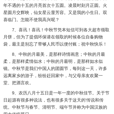
年不遇的十五的月亮首次十五圆。凌晨时刻月正圆。火
星圆月交辉映，仙女星云显芳容。又是我的小生日。双
喜临门。怎能不使我高兴呢？
7、喜讯！喜讯！中秋节凭本短信可到各大超市领取
月饼，但为了提倡环保请在领取的时候各位自备购物
袋，最主是别忘了带够人民币以便付账；祝中秋快乐！
8、中秋的月最美，是那样诗情画意；中秋的月最
柔，是那样柔情似水；中秋的月最明，是那样如水似
镜。中秋节是我们中国人的团圆节，每到这一天，许多
远离家乡的游子，纷纷赶回家中，与父母亲友欢聚一
堂、把酒言欢。
9、农历八月十五日是一年一度的中秋佳节。关于节
日起源有很多种说法，也有很多关于这天的'传说和传
统。中秋节与春节、清明节、端午节并称为中国汉族的