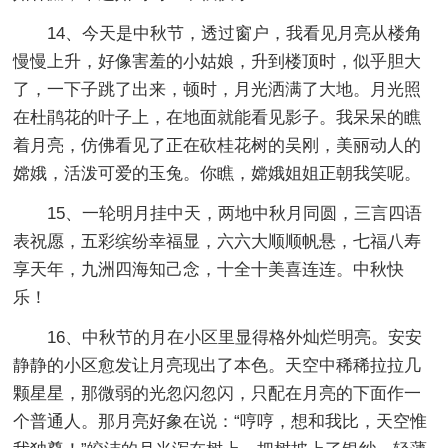
14、今天是中秋节，透过窗户，我看见月亮从楼角
慢慢上升，好像害羞的小姑娘，升到楼顶时，似乎胆大
了，一下子跳了出来，顿时，月光洒满了大地。月光照
在杜鹃花的叶子上，在地面就能看见影子。我呆呆的瞧
着月亮，仿佛看见了正在砍桂花树的吴刚，美丽动人的
嫦娥，活泼可爱的玉兔。你瞧，嫦娥姐姐正朝我笑呢。
15、一轮明月挂中天，两地中秋月同圆，三言四语
表祝愿，五彩缤纷幸福显，六六大顺顺帆悬，七福八寿
享天年，九洲四海知己念，十全十美喜连连。中秋快
乐！
16、中秋节的月在小区里显得格外灿烂明亮。安安
静静的小区愈发让月亮现出了本色。天空中稀稀拉拉几
颗星星，那微弱的光忽闪忽闪，只配在月亮的下面作一
个普通人。那月亮好象在说：“哼哼，想和我比，天空惟