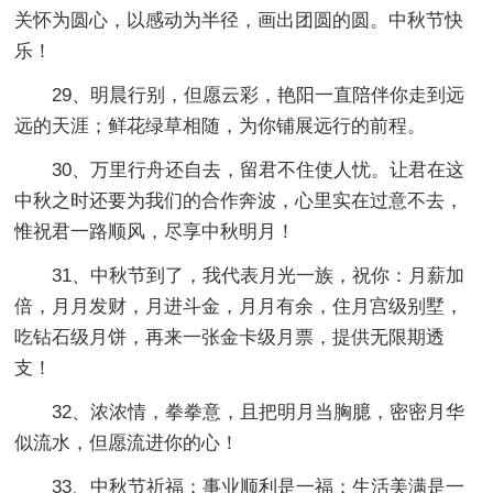
关怀为圆心，以感动为半径，画出团圆的圆。中秋节快
乐！
29、明晨行别，但愿云彩，艳阳一直陪伴你走到远
远的天涯；鲜花绿草相随，为你铺展远行的前程。
30、万里行舟还自去，留君不住使人忧。让君在这
中秋之时还要为我们的合作奔波，心里实在过意不去，
惟祝君一路顺风，尽享中秋明月！
31、中秋节到了，我代表月光一族，祝你：月薪加
倍，月月发财，月进斗金，月月有余，住月宫级别墅，
吃钻石级月饼，再来一张金卡级月票，提供无限期透
支！
32、浓浓情，拳拳意，且把明月当胸臆，密密月华
似流水，但愿流进你的心！
33、中秋节祈福：事业顺利是一福；生活美满是一