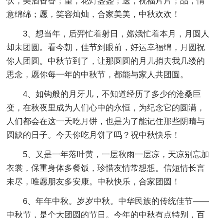
饮，美酒香香；望，花灯盏盏；送，祝福片片；品，情
意绵绵；愿，笑容灿灿，合家美美，中秋欢欢！
3、想当年，后羿忙着射日，嫦娥忙着本月，月圆人
却未团圆。看今朝，佳节到眼前，好运幸福绵，月圆祝
你人团圆。中秋节到了，让那圆圆的月儿捎去我几缕的
思念，愿你每一年的中秋节，都能与家人共团圆。
4、如钩般的月牙儿，不知道经历了多少的沧桑巨
变，在秋夜里成为人们心中的永恒，为纪念它的圆满，
人们都会在这一天吃月饼，也是为了能记住那些阴晴与
圆缺的日子。今天你吃月饼了吗？祝中秋快乐！
5、又是一年落叶黄，一层秋雨一层凉，天凉别忘加
衣裳，保重身体多餐饭，珍惜友情常想想。信短情长言
未尽，唯愿朋友多安康。中秋快乐，合家团圆！
6、年年中秋。岁岁中秋。中华民族的传统佳节——
中秋节，是个大团圆的节日。今年的中秋有点特别，百