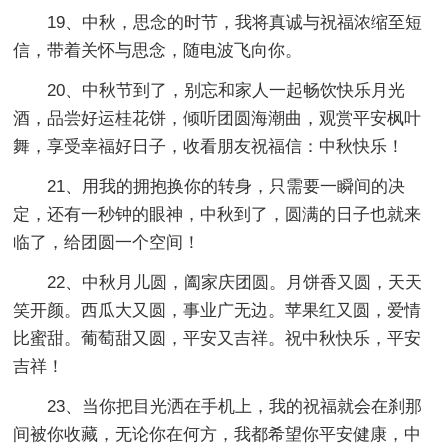
19、中秋，思念的时节，我将真诚与祝福浓缩至短
信，带着关怀与思念，随电波飞向你。
20、中秋节到了，别忘和家人一起畅饮快乐月光
酒，品尝好运桂花饼，倾听团圆海潮曲，观赏平安枫叶
舞，享受幸福好日子，收看朋友祝福信：中秋快乐！
21、用我的拥抱换你的转身，只需要一瞬间的决
定，还有一秒钟的眼神，中秋到了，圆满的日子也就来
临了，给团圆一个空间！
22、中秋月儿圆，阖家庆团圆。月饼香又圆，天天
笑开颜。西瓜大又圆，事业广无边。苹果红又圆，爱情
比蜜甜。葡萄甜又圆，平安又吉祥。祝中秋快乐，平安
吉祥！
23、当你把目光洒在手机上，我的祝福就会在刹那
间被你收藏，无论你在何方，我都希望你平安健康，中