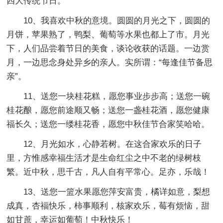
四大传统节日。
10、我喜欢中秋的意境。圆圆的月光之下，圆圆的
月饼，苹果熟了，鸭梨、葡萄等水果也都上了市。月光
下，人们品尝着节日的美食，谈论收获的话题。一边赏
月，一边思念身处异乡的亲人。实所谓：“每逢佳节备思
亲”。
11、送您一块桂花糕，愿您事业步步高；送您一碗
桂花酿，愿您前途顺又畅；送您一盏桂花酒，愿您健康
福长久；送您一缕桂花香，愿您中秋佳节合家笑哈哈。
12、月光如水，心静若树。在这合家欢乐的日子
里，方惟感幸福生活才是生命红尘之中不老的绿树枝
繁。近中秋，思千古，凡人自有平常心。足亦，乐哉！
13、送您一篮水果愿您萍安富贵，橘详如意，梨想
成真，杏福快乐，柿事顺利，核家欢乐，莓有烦恼，甜
如甘蔗，幸运如葡萄！中秋快乐！