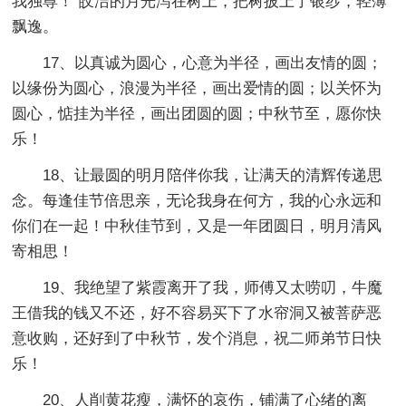
我独尊！”皎洁的月光泻在树上，把树披上了银纱，轻薄
飘逸。
17、以真诚为圆心，心意为半径，画出友情的圆；
以缘份为圆心，浪漫为半径，画出爱情的圆；以关怀为
圆心，惦挂为半径，画出团圆的圆；中秋节至，愿你快
乐！
18、让最圆的明月陪伴你我，让满天的清辉传递思
念。每逢佳节倍思亲，无论我身在何方，我的心永远和
你们在一起！中秋佳节到，又是一年团圆日，明月清风
寄相思！
19、我绝望了紫霞离开了我，师傅又太唠叨，牛魔
王借我的钱又不还，好不容易买下了水帘洞又被菩萨恶
意收购，还好到了中秋节，发个消息，祝二师弟节日快
乐！
20、人削黄花瘦，满怀的哀伤，铺满了心绪的离