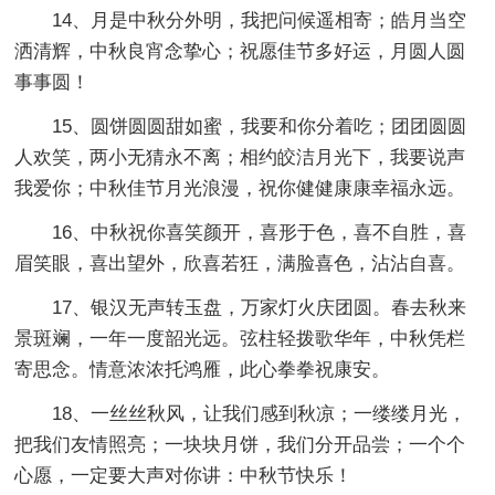
14、月是中秋分外明，我把问候遥相寄；皓月当空
洒清辉，中秋良宵念挚心；祝愿佳节多好运，月圆人圆
事事圆！
15、圆饼圆圆甜如蜜，我要和你分着吃；团团圆圆
人欢笑，两小无猜永不离；相约皎洁月光下，我要说声
我爱你；中秋佳节月光浪漫，祝你健健康康幸福永远。
16、中秋祝你喜笑颜开，喜形于色，喜不自胜，喜
眉笑眼，喜出望外，欣喜若狂，满脸喜色，沾沾自喜。
17、银汉无声转玉盘，万家灯火庆团圆。春去秋来
景斑斓，一年一度韶光远。弦柱轻拨歌华年，中秋凭栏
寄思念。情意浓浓托鸿雁，此心拳拳祝康安。
18、一丝丝秋风，让我们感到秋凉；一缕缕月光，
把我们友情照亮；一块块月饼，我们分开品尝；一个个
心愿，一定要大声对你讲：中秋节快乐！