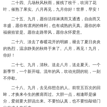
二十四、几场秋风秋雨，摧残了枝干，吹润了花
叶，催熟了果实。八月再见，九月你好！世界，早安！
二十五、九月，愿你活得淋漓而又通透，自由而又
丰盛，愿你有凛冽的锋利，也有成熟的天真。愿你的幸
福俯拾皆是。愿你走路带风，愿你永怀爱意。
二十六、淡去了春暖花开的明媚，褪去了夏日炎炎
的热烈，温凉静美的秋终于来了。八月，再见！九月，
你好！
二十七、九月，清秋。送走八月，送走夏天。一个
新季节，一个新开端。流年的风，吹动光阴的轮，一刻
不停歇。
二十八、九月，去见你想念的人。前世五百次的回
眸，才换来今生的擦肩而过。大胆一点，相逢即是缘
分，爱就要大胆说出来。不要怕认真，也不要怕敲错门