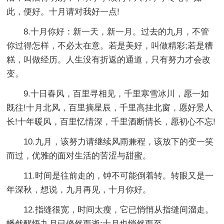
此，便好。十月请对我好一点!
8.十月你好：新一天，新一月。过去的九月，不管
你过得怎样，不必太在意。若是美好，叫做精彩;若是糟
糕，叫做经历。人生没有折返的通道，只有努力才会改
变。
9.十日春风，百里寻相见，千里寒雪冰川，愿一如
既往!十月北风，百里摘星辰，千里高挂北窗，愿好景人
长!十年暖风，百里忆情深，千里酒断情长，愿初心不忘!
10.九月，该努力请继续风雨兼程，该放下的变一笑
而过，优雅的面对生活的苦涩与甜蜜。
11.时间是往前走的，钟不可能倒着转。转眼又是一
年深秋，想说，九月再见，十月你好。
12.指缝很宽，时间太瘦，它已悄悄从指缝间溜走。
幡然醒悟九月已倏然而逝;十月也悄然而至。