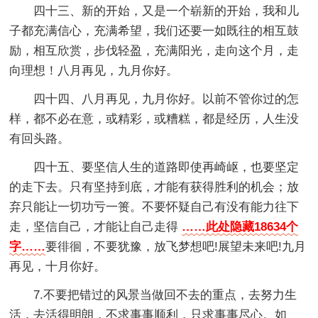
四十三、新的开始，又是一个崭新的开始，我和儿
子都充满信心，充满希望，我们还要一如既往的相互鼓
励，相互欣赏，步伐轻盈，充满阳光，走向这个月，走
向理想！八月再见，九月你好。
四十四、八月再见，九月你好。以前不管你过的怎
样，都不必在意，或精彩，或糟糕，都是经历，人生没
有回头路。
四十五、要坚信人生的道路即使再崎岖，也要坚定
的走下去。只有坚持到底，才能有获得胜利的机会；放
弃只能让一切功亏一篑。不要怀疑自己有没有能力往下
走，坚信自己，才能让自己走得
……此处隐藏18634个
字……
要徘徊，不要犹豫，放飞梦想吧!展望未来吧!九月
再见，十月你好。
7.不要把错过的风景当做回不去的重点，去努力生
活，去活得明朗，不求事事顺利，只求事事尽心。如