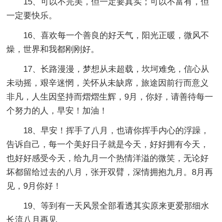
15、可以不完美，但一定要真实；可以不富有，但
一定要快乐。
16、喜欢每一个善良的好天气，阳光正暖，微风不
燥，世界和我都刚刚好。
17、长路漫漫，梦想从未超载，坎坷难免，信心从
未动摇，艰辛迷惘，关怀从未缺席，旅途因前行而意义
非凡，人生因坚持而熠熠生辉，9月，你好，请善待每一
个努力的人，早安！加油！
18、早安！挥手了八月，也请你挥手内心的浮躁，
告诉自己，每一个美好日子就是今天，好好拥有今天，
也好好感受今天，给九月一个热情洋溢的微笑，无论好
坏都留给过去的八月，张开双臂，深情拥抱九月。8月再
见，9月你好！
19、等到有一天风景全部看透其实原来更爱那细水
长流八月再见