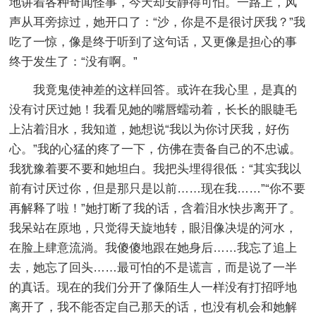
地讲着各种奇闻怪事，今天却安静得可怕。一路上，风
声从耳旁掠过，她开口了：“沙，你是不是很讨厌我？”我
吃了一惊，像是终于听到了这句话，又更像是担心的事
终于发生了：“没有啊。”
我竟鬼使神差的这样回答。或许在我心里，是真的
没有讨厌过她！我看见她的嘴唇蠕动着，长长的眼睫毛
上沾着泪水，我知道，她想说“我以为你讨厌我，好伤
心。”我的心猛的疼了一下，仿佛在责备自己的不忠诚。
我犹豫着要不要和她坦白。我把头埋得很低：“其实我以
前有讨厌过你，但是那只是以前……现在我……”“你不要
再解释了啦！”她打断了我的话，含着泪水快步离开了。
我呆站在原地，只觉得天旋地转，眼泪像决堤的河水，
在脸上肆意流淌。我傻傻地跟在她身后……我忘了追上
去，她忘了回头……最可怕的不是谎言，而是说了一半
的真话。现在的我们分开了像陌生人一样没有打招呼地
离开了，我不能否定自己那天的话，也没有机会和她解