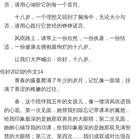
否，请用心倾听它的每一个音符。
十八岁，一个理想又回到了脑海中，无论大小与
否，请用心践行它曾经的铮铮诺言。
风雨路上，请带上一份欣然，一份执著，一份恬
适，一份健康去拥抱最绚烂的十八岁。
让我们大声喊出：你好，十八岁。
你好2023的作文14
青春的藤蔓爬满了年少的岁月，记忆像一面墙，挂
满了青涩的稚嫩的过往。
春，这个陪伴我五年的女孩儿，像一缕清风吹进我
的心底。第一次见面，她替我扫除忘记带课本的尴尬，
给我印象最深的是她那双善良的大眼睛；第二次见面，
她耐心辅导我的功课，给我印象最深的是她那双充满智
慧的大眼睛；第三次、第四次……我们成双成对出现在