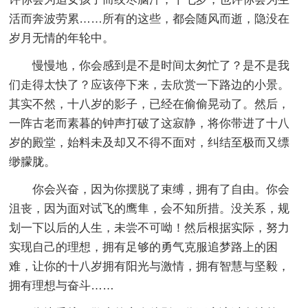
活而奔波劳累……所有的这些，都会随风而逝，隐没在
岁月无情的年轮中。
慢慢地，你会感到是不是时间太匆忙了？是不是我
们走得太快了？应该停下来，去欣赏一下路边的小景。
其实不然，十八岁的影子，已经在偷偷晃动了。然后，
一阵古老而素暮的钟声打破了这寂静，将你带进了十八
岁的殿堂，始料未及却又不得不面对，纠结至极而又缥
缈朦胧。
你会兴奋，因为你摆脱了束缚，拥有了自由。你会
沮丧，因为面对试飞的鹰隼，会不知所措。没关系，规
划一下以后的人生，未尝不可呦！然后根据实际，努力
实现自己的理想，拥有足够的勇气克服追梦路上的困
难，让你的十八岁拥有阳光与激情，拥有智慧与坚毅，
拥有理想与奋斗……