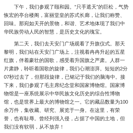
下午，我们参观了颐和园。“只手遮天”的巨松，气势
恢宏的亭台楼阁，富丽堂皇的苏式长廊，让我们称赞、
回味。那宛如天开的景物，和谐、艺术地体现了我们中
华民族劳动人民的智慧，是历史文化的瑰宝。
第二天，我们去天安门广场观看了升旗仪式。那天
黎明，我们站在天安门广场上，注视着冉冉升起的五星
红旗，伴着豪壮的国歌，感受着升国旗之严肃。人群一
片肃静，聆听着国歌的旋律，我们心潮澎湃。短短的2分
07秒过去了，但那段旋律，已铭记于我们的脑海中。接
下来，我们参观了毛主席纪念堂和国家博物馆。国家博
物馆是一座系统展示中华民族文化历史的综合性博物
馆，也是世界上最大的博物馆之一。它的藏品数量为100
余万件，集收藏、研究、展览于一身。在这里，有荣
誉，也有耻辱。曾经列强入侵，占据了中国的土地，但
我们没有软弱，从不放弃！