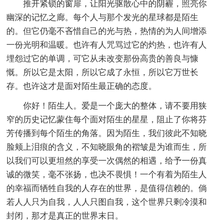
推开紧锁的窗扉，让阳光驱散心中的阴霾，照亮你
幽深的记忆之廊。每个人与那个发光的星球都是陌生
的。但它仍毫不吝惜自己的光与热，热情的为人间增添
一份光明和温暖。也许有人咒骂过它的灼热，也许有人
埋怨过它的单调，可它从未改变那份高贵的善良与慷
慨。所以它是太阳，所以它成了永恒，所以它万世长
存。也许这才是面对陌生最正确的态度。
你好！陌生人。爱是一个庞大的整体，请不要用狭
窄的历史记忆蒙住每个面对陌生的星星，阻止了你将芬
芳传播到每个陌生的角落。因为陌生，我们彼此不知晓
脸颊上泪痕的含义，不知晓眼角的褶皱是为谁而生，所
以我们可以更坦然的享受一次偶然的相遇，给予一份真
诚的微笑，毫不张扬，也决不畏惧！一个有着为陌生人
的幸福而牺牲自我的人存在的世界，是值得信赖的。倘
若人人只为自我，人人只图自我，这个世界只剩冷漠和
封闭，那才是真正的世界末日。