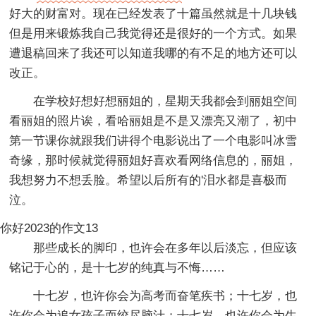
好大的财富对。现在已经发表了十篇虽然就是十几块钱
但是用来锻炼我自己我觉得还是很好的一个方式。如果
遭退稿回来了我还可以知道我哪的有不足的地方还可以
改正。
在学校好想好想丽姐的，星期天我都会到丽姐空间
看丽姐的照片诶，看哈丽姐是不是又漂亮又潮了，初中
第一节课你就跟我们讲得个电影说出了一个电影叫冰雪
奇缘，那时候就觉得丽姐好喜欢看网络信息的，丽姐，
我想努力不想丢脸。希望以后所有的'泪水都是喜极而
泣。
你好2023的作文13
那些成长的脚印，也许会在多年以后淡忘，但应该
铭记于心的，是十七岁的纯真与不悔……
十七岁，也许你会为高考而奋笔疾书；十七岁，也
许你会为追女孩子而绞尽脑汁；十七岁，也许你会为生