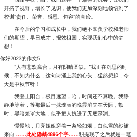
开拓了视野，增长了见识，使我们更加深刻地领悟到了
校训“责任、荣誉、感恩、包容”的真谛。
在今后的学习和成长中，我们绝不辜负学校和老师
们的期望，早日成才，报效祖国，实现我们心中的梦
想！
你好2023的作文5
“人有悲欢离合，月有阴晴圆缺。”我正在沉思的时
候，不知为什么，这句诗涌上我的心头，猛然想起，今
天是中秋节呀！
我登上阳台，极目远望，哈，时间还不算晚。我静
静地等着，等那最后一抹瑰丽的晚霞消失在天际，顿
时，黑暗笼罩大地，似乎把人拽进了无底深渊。
慢慢地，月亮姐姐穿着一条轻如烟，白似雪的纱裙
来向
……此处隐藏4896个字……
积提现了之后就是一笔