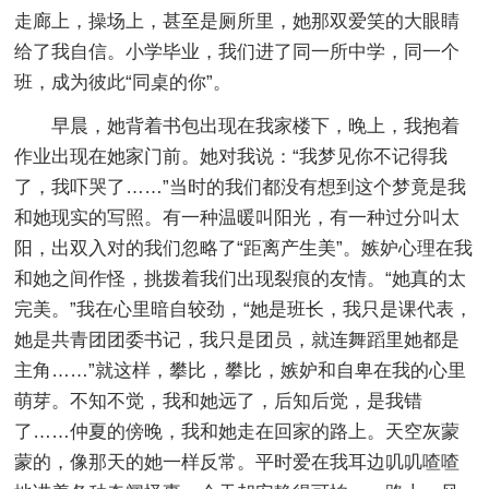
走廊上，操场上，甚至是厕所里，她那双爱笑的大眼睛
给了我自信。小学毕业，我们进了同一所中学，同一个
班，成为彼此“同桌的你”。
早晨，她背着书包出现在我家楼下，晚上，我抱着
作业出现在她家门前。她对我说：“我梦见你不记得我
了，我吓哭了……”当时的我们都没有想到这个梦竟是我
和她现实的写照。有一种温暖叫阳光，有一种过分叫太
阳，出双入对的我们忽略了“距离产生美”。嫉妒心理在我
和她之间作怪，挑拨着我们出现裂痕的友情。“她真的太
完美。”我在心里暗自较劲，“她是班长，我只是课代表，
她是共青团团委书记，我只是团员，就连舞蹈里她都是
主角……”就这样，攀比，攀比，嫉妒和自卑在我的心里
萌芽。不知不觉，我和她远了，后知后觉，是我错
了……仲夏的傍晚，我和她走在回家的路上。天空灰蒙
蒙的，像那天的她一样反常。平时爱在我耳边叽叽喳喳