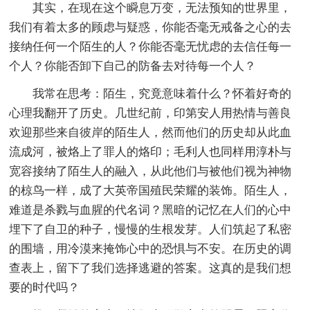
其实，在现在这个瞬息万变，无法预知的世界里，
我们有着太多的顾虑与疑惑，你能否毫无戒备之心的去
接纳任何一个陌生的人？你能否毫无忧虑的去信任每一
个人？你能否卸下自己的防备去对待每一个人？
我常在思考：陌生，究竟意味着什么？怀着好奇的
心理我翻开了历史。几世纪前，印第安人用热情与善良
欢迎那些来自彼岸的陌生人，然而他们的历史却从此血
流成河，被烙上了罪人的烙印；毛利人也同样用淳朴与
宽容接纳了陌生人的融入，从此他们与被他们视为神物
的椋鸟一样，成了大英帝国殖民荣耀的装饰。陌生人，
难道是杀戮与血腥的代名词？黑暗的记忆在人们的心中
埋下了自卫的种子，慢慢的生根发芽。人们筑起了私密
的围墙，用冷漠来掩饰心中的恐惧与不安。在历史的调
查表上，留下了我们选择逃避的答案。这真的是我们想
要的时代吗？