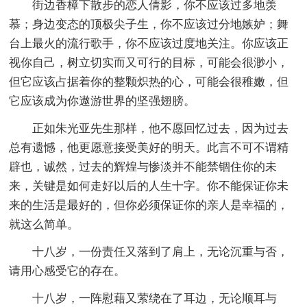
街边香樟下散步的恋人倩影，你不应该过多地羡
慕；身边变态的顶极尖子生，你不应该过分地嫉妒；舞
台上最火的流行歌手，你不应该过度地关注。你应该正
视你自己，树立切实而又可行的目标，可能会很渺小，
但它应该占据着你的整颗炽热的心，可能会很稚嫩，但
它应该成为你遨游世界的坚强翅膀。
正如朱光亚先生那样，他不愿回忆过去，因为过去
总有遗憾，他更愿意接受美好的明天。此言不可不谓精
辟也，诚然，过去的辉煌与惨淡并不能禁锢住你的未
来，关键是如何走好以后的人生十字。你不能保证你未
来的生活是最好的，但你必须保证你的亲人是幸福的，
就这么简单。
十八岁，一份责任又落到了肩上，无论沉重与否，
请用心感受它的存在。
十八岁，一阵慰藉又萦绕在了耳边，无论顺耳与