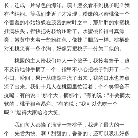
长，连成一片绿色的海洋。咦！怎么看不到桃子呢？我
有些纳闷。等我们走近了才发现，粉嫩的水蜜桃像一个
个害羞的小姑娘躲在茂密的树叶之中，那胖胖的水蜜桃
挂满枝头，都快把树枝给压断了。水蜜桃长得可真漂
亮，嫩黄中夹着一些粉红色，像抹了胭脂一样。桃柄处
对准桃尖有一条小沟，好像要把桃子一分为二似的。
桃园的主人给我们每人一个篮子，我拎着篮子，迫
不及待地伸手摘了一个，指甲不小心把桃子刮开了一个
小口。瞬间，果汁从缝隙中流了出来，我的口水也差点
流了出来。我们十几人在桃园里忙活着，个个笑得合不
拢嘴，有的说：“那个大，摘那个。”有的说：“不要摘太
软的，桃子很容易烂。”有的说：“我可以先吃一个
吗？”逗得大家哈哈大笑。
我们每人都摘了满满一篮桃子，我选了最大的一
个，先尝为快。啊！甜甜的，香香的，还可以吸出好多