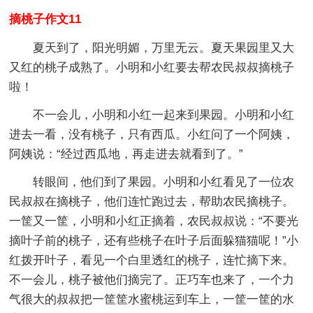
摘桃子作文11
夏天到了，阳光明媚，万里无云。夏天果园里又大
又红的桃子成熟了。小明和小红要去帮农民叔叔摘桃子
啦！
不一会儿，小明和小红一起来到果园。小明和小红
进去一看，没有桃子，只有西瓜。小红问了一个阿姨，
阿姨说：“经过西瓜地，再走进去就看到了。”
转眼间，他们到了果园。小明和小红看见了一位农
民叔叔在摘桃子，他们连忙跑过去，帮助农民摘桃子。
一筐又一筐，小明和小红正摘着，农民叔叔说：“不要光
摘叶子前的桃子，还有些桃子在叶子后面躲猫猫呢！”小
红拨开叶子，看见一个白里透红的桃子，连忙摘下来。
不一会儿，桃子被他们摘完了。正巧车也来了，一个力
气很大的叔叔把一筐筐水蜜桃运到车上，一筐一筐的水