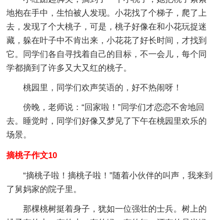
地抱在手中，生怕被人发现。小花找了个梯子，爬了上
去，发现了个大桃子，可是，桃子好像在和小花玩捉迷
藏，躲在叶子中不肯出来，小花花了好长时间，才找到
它。同学们各自寻找着自己的目标，不一会儿，每个同
学都摘到了许多又大又红的桃子。
桃园里，同学们欢声笑语的，好不热闹呀！
傍晚，老师说：“回家啦！”同学们才恋恋不舍地回
去。睡觉时，同学们好像又梦见了下午在桃园里欢乐的
场景。
摘桃子作文10
“摘桃子啦！摘桃子啦！”随着小伙伴的叫声，我来到
了舅妈家的院子里。
那棵桃树挺着身子，犹如一位强壮的士兵。树上的