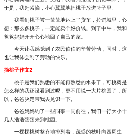
于是，我赶紧摘，小心翼翼地把桃子放进篮子里。
我看到桃子被一筐筐地运上了货车，拉进城里，心
想：那么多桃子，一定能卖个好价钱。到了中午，我和
爸爸妈妈开开心心地回了自己的家。
今天让我感觉到了农民伯伯的辛苦劳动，同时，这
也让我体会到了劳动的快乐。
摘桃子作文2
桃子是我们熟悉的不能再熟悉的水果了，可桃树是
怎么样的我还没看到过呢，更不用说一大片桃园了，所
以，爸爸决定带我去见识一下。
爸爸妈妈约了一些同事一同前往，我们一行大小十
几人浩浩荡荡来到桃园。
一棵棵桃树整齐地排列着，茂盛的枝叶向四周生