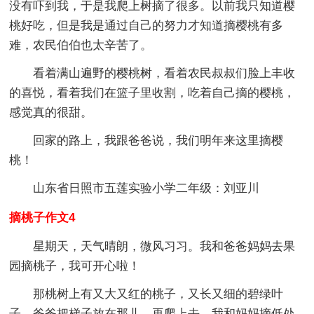
没有吓到我，于是我爬上树摘了很多。以前我只知道樱
桃好吃，但是我是通过自己的努力才知道摘樱桃有多
难，农民伯伯也太辛苦了。
看着满山遍野的樱桃树，看着农民叔叔们脸上丰收
的喜悦，看着我们在篮子里收割，吃着自己摘的樱桃，
感觉真的很甜。
回家的路上，我跟爸爸说，我们明年来这里摘樱
桃！
山东省日照市五莲实验小学二年级：刘亚川
摘桃子作文4
星期天，天气晴朗，微风习习。我和爸爸妈妈去果
园摘桃子，我可开心啦！
那桃树上有又大又红的桃子，又长又细的碧绿叶
子。爸爸把梯子放在那儿，再爬上去，我和妈妈摘低处