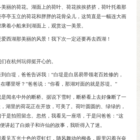
多美丽的荷花。湖面上的荷叶、荷花挨挨挤挤，荷叶托着那
些亭亭玉立的荷花和胖胖的花骨朵儿，这简直是一幅连大画
都乘着小船来到湖面上，观赏这一美景。
更爱西湖那美丽的风景！我下次一定还要再去西湖！
我们在杭州玩得挺开心的。
到白堤，爸爸告诉我：“白堤是白居易带领老百姓修的，
在哪里呀？”爸爸说：“你看，那湖对面的就是苏堤。”
就是闻名中外的断桥。据说下雪时，断桥看上去好像断了一
天，湖里的荷花正在开放，可美了。荷叶圆圆的、绿绿的，
于是拍照留念。忽然，我看见一座塔，于是问爸爸：“这
他c便讲起了白娘子和许仙的故事，我听得入了迷。
我看见五光十色的霓虹灯，随风舞动的柳条，眼里闪着兴奋