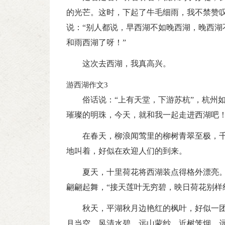
的光芒。这时，下起了牛毛细雨，我不禁赞叹
说：“别人都说，早西湖不如晚西湖，晚西湖
和雨西湖了呀！”
这次去西湖，我真高兴。
游西湖作文3
俗话说：“上有天堂，下游苏杭”，杭州
璀璨的明珠，今天，就和我一起走进西湖吧
在春天，柳浪闻莺里的柳树青翠至极，
地叫着，好似在欢迎人们的到来。
夏天，十里荷花将西湖装点得格外漂亮
翩翩起舞，“接天莲叶无穷碧，映日荷花别样
秋天，平湖秋月边艳红的枫叶，好似一
月当空，风清水碧，远山蒙纱，近树笼烟，