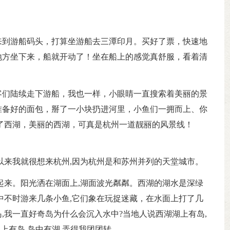
。
来到游船码头，打算坐游船去三潭印月。买好了票，快速地
地方坐下来，船就开动了！坐在船上的感觉真舒服，看着清
客们陆续走下游船，我也一样，小眼睛一直搜索着美丽的景
准备好的面包，掰了一小块扔进河里，小鱼们一拥而上、你
了西湖，美丽的西湖，可真是杭州一道靓丽的风景线！
以来我就很想来杭州,因为杭州是和苏州并列的天堂城市。
起来。阳光洒在湖面上,湖面波光粼粼。西湖的湖水是深绿
中不时游来几条小鱼,它们象在玩捉迷藏，在水面上打了几
,我一直好奇岛为什么会沉入水中?当地人说西湖湖上有岛,
湖上有岛,岛中有湖,弄得我团团转。