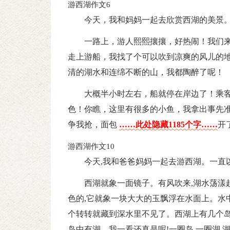
游西湖作文6
今天，我和妈妈一起去欣赏西湖的美景
一路上，游人熙熙攘攘，好热闹！我们
走上游船，我找了个可以吹到凉爽的风儿的
清的湖水和连绵不断的山，我都陶醉了呢！
大概半小时左右，船就停在岸边了！乘
色！你瞧，这里有很多的小鱼，我拿出事先
争我抢，面包
……此处隐藏1185个字……
开
游西湖作文10
今天,我和爸爸妈妈一起去游西湖。一直
西湖就象一面镜子。有风吹来,湖水荡漾
色的,它就象一块大大的玉飘浮在水面上。水
个转转就藏到深水里不见了。西湖上有几个岛
岛中有湖。我一看还真是呢!一圈岛,一圈湖,