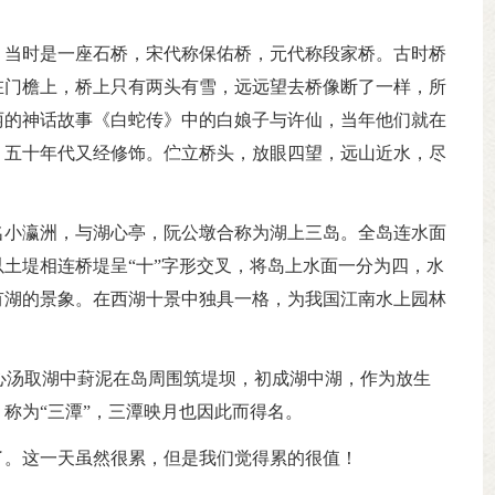
，当时是一座石桥，宋代称保佑桥，元代称段家桥。古时桥
在门檐上，桥上只有两头有雪，远远望去桥像断了一样，所
丽的神话故事《白蛇传》中的白娘子与许仙，当年他们就在
，五十年代又经修饰。伫立桥头，放眼四望，远山近水，尽
名小瀛洲，与湖心亭，阮公墩合称为湖上三岛。全岛连水面
土堤相连桥堤呈“十”字形交叉，将岛上水面一分为四，水
有湖的景象。在西湖十景中独具一格，为我国江南水上园林
聂心汤取湖中葑泥在岛周围筑堤坝，初成湖中湖，作为放生
称为“三潭”，三潭映月也因此而得名。
了。这一天虽然很累，但是我们觉得累的很值！