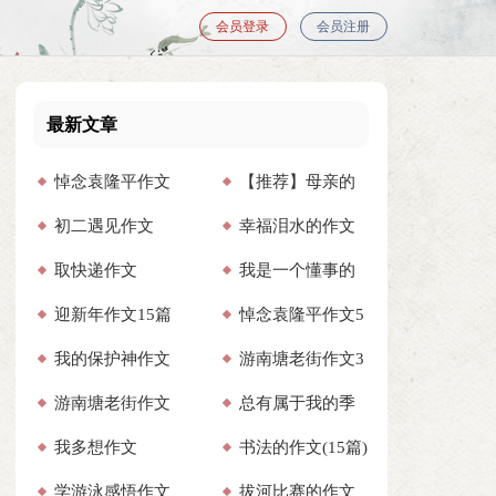
会员登录
会员注册
最新文章
悼念袁隆平作文
【推荐】母亲的
初二遇见作文
幸福泪水的作文
爱作文
取快递作文
我是一个懂事的
迎新年作文15篇
悼念袁隆平作文5
孩子作文通用12篇
我的保护神作文
游南塘老街作文3
篇
游南塘老街作文
总有属于我的季
（精选3篇）
篇
我多想作文
书法的作文(15篇)
（精选32篇）
节初二作文600字
学游泳感悟作文
拔河比赛的作文