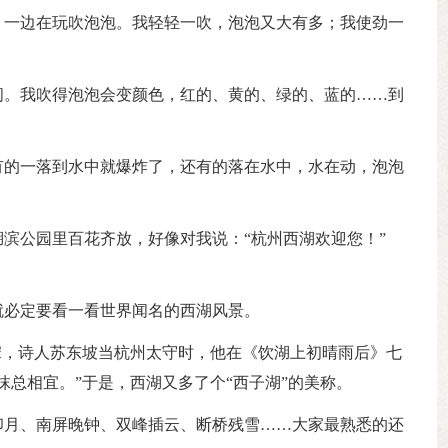
，一边在玩吹泡泡。我轻轻一吹，泡泡又大有多；我使劲一
闪。我吹得泡泡会变颜色，红的、黄的、绿的、蓝的……到
有的一落到水中就爆炸了，还有的落在水中，水在动，泡泡
滨公园里百花齐放，好像对我说：“杭州西湖欢迎您！”
就必定要看一看世界闻名的西湖风景。
宋，诗人苏东坡当杭州太守时，他在《饮湖上初晴雨后》七
抹总相宜。”于是，西湖又多了个“西子湖”的美称。
印月、南屏晚钟、双峰插云、断桥残雪……大家最熟悉的还