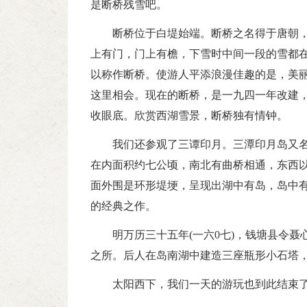
是断桥残雪吧。
断桥位于白堤始端。断桥之名得于唐朝
上有门，门上有檐，下雪时中间一段的雪都
以称作断桥。使游人平添浪漫佳趣的是，美
这里相会。现在的断桥，是一九四一年改建
收眼底。欣赏西湖雪景，断桥独有情钟。
我们还参观了三谭印月。三潭印月岛又
在内面积约七公顷，南北有曲桥相通，东西以
面外围是环形堤埂，呈现出湖中有岛，岛中
的经典之作。
明万历三十五年(一六0七)，钱塘县令
之所。后人在岛南湖中建造三座瓶形小石塔，
太阳西下，我们一天的游玩也到此结束