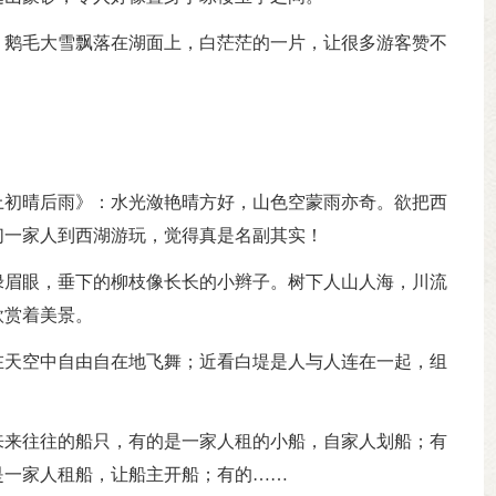
，鹅毛大雪飘落在湖面上，白茫茫的一片，让很多游客赞不
上初晴后雨》：水光潋艳晴方好，山色空蒙雨亦奇。欲把西
们一家人到西湖游玩，觉得真是名副其实！
绿眉眼，垂下的柳枝像长长的小辫子。树下人山人海，川流
欣赏着美景。
在天空中自由自在地飞舞；近看白堤是人与人连在一起，组
来来往往的船只，有的是一家人租的小船，自家人划船；有
是一家人租船，让船主开船；有的……