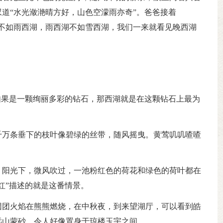
道“水光潋滟晴方好，山色空濛雨亦奇”。爸爸接着
不如雨西湖，雨西湖不如雪西湖，我们一来就看见晚西湖
如果是一颗绚丽多彩的钻石，那西湖就是在这颗钻石上最为
！
千万条垂下的枝叶像碧绿的丝带，随风摇曳。黄莺叽叽喳喳
。阳光下，微风吹过，一池粉红色的荷花和绿色的荷叶都在
红”描述的就是这番情景。
团团火焰在熊熊燃烧，在中秋夜，到来望湖厅，可以看到皓
远山蒙砂，令人好像置身于琼楼玉宇之间。