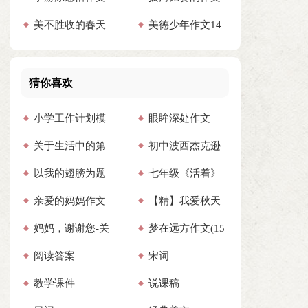
美不胜收的春天
美德少年作文14
15篇
作文
篇
猜你喜欢
小学工作计划模
眼眸深处作文
关于生活中的第
初中波西杰克逊
板汇编三篇
（精选26篇）
以我的翅膀为题
七年级《活着》
一次日记
读后感
亲爱的妈妈作文
【精】我爱秋天
的作文（精选3篇）
读后感600字范文
妈妈，谢谢您-关
梦在远方作文(15
800字（通用39篇）
作文
阅读答案
宋词
于妈妈作文600字
篇)
教学课件
说课稿