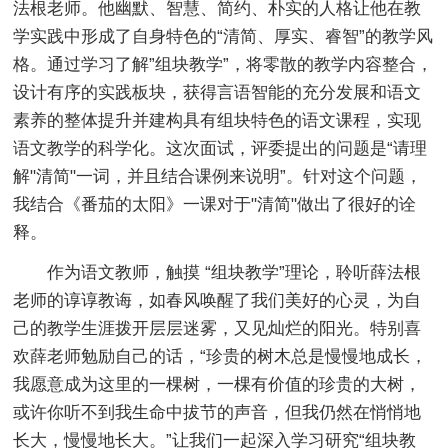
法根老师。他幽默、智慧、简约、朴实的人格让他在教
学实践中形成了自身特色的“清简、厚实、睿智”的教学风
格。通过学习了解”组块教学”，将零散的教学内容整合，
设计有序的实践板块，获得言语智能的充分发展和语文
素养的整体提升并建构具有组块特色的语文课程，实现
语文教学的科学化。这次面试，评委提出的问题是“请理
解"清简"一词，并且结合课例来说明”。针对这个问题，
我结合《番茄的太阳》一课对于"清简"做出了很好的诠
释。
作为语文教师，触摸 “组块教学”理论，聆听薛法根
老师的谆谆教诲，如春风唤醒了我们美好的心灵，为自
己的教学生涯拨开层层迷雾，又见灿烂的阳光。特别喜
欢薛老师勉励自己的话，“珍贵的树木总是慢慢地成长，
我愿意成为这里的一棵树，一棵有价值的珍贵的大树，
或许你听不到我生命中拔节的声音，但我仍然在悄悄地
长大，慢慢地长大。”让我们一起深入学习研究“组块教