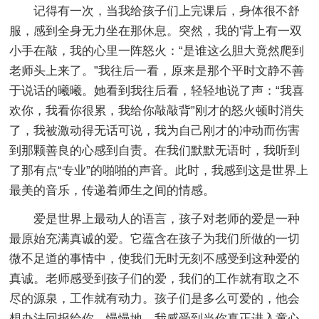
记得有一次，当我给孩子们上完课后，身体很不舒
服，感到全身无力坐在那休息。突然，我的'背上有一双
小手在敲，我的心里一阵怒火：“是谁这么胆大竟然爬到
老师头上来了。”我往后一看，原来是那个平时文静不善
于说话的曦曦。她看到我往后看，轻轻地说了声：“我喜
欢你，我看你很累，我给你敲敲背”刚才的怒火顿时消失
了，我被激动得无话可说，我为自己刚才的冲动而伤害
到那颗善良的心感到自责。在我们默默无语时，我听到
了那有点“专业”的啪啪的声音。此时，我感到这是世界上
最美的音乐，传递着师生之间的情感。
爱是世界上最动人的语言，孩子对老师的爱是一种
最原始充满真诚的爱。它蕴含在孩子为我们所做的一切
微不足道的事情中，使我们无时无刻不感受到这种爱的
真诚。老师感受到孩子们的爱，我们的工作就有取之不
尽的源泉，工作就有动力。孩子们是多么可爱的，他会
想办法回报给你。慢慢地，我感受到当你真正进入童心