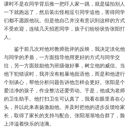
课时不是在同学背后推一把吓人家一跳，就是猛拍别人
一下就跑远了，然后装出怪相逗引同学追他，害得同学
们都不愿跟他玩。但是他自己并没有意识到这样的方式
不受欢迎，连续几天招惹同学，孩子们纷纷状告张阳打
人。
鉴于前几次对他对教师批评的反映，我决定淡化他
与同学的矛盾，一方面指导他用更好的方式与同学交
往，另一方面鼓励他为班级做好事，树立他的威信。当
他下犯错误时，我并没有粗暴地批语他，而是和他进行
个别谈心，帮他分析问题告诉他怎样会更好。张阳是个
爱洁净的孩子，作业整洁还爱劳动。于是，他成为老师
的卫生助手。他打扫卫生可认真了，我看在眼里喜在心
头，并以此来表扬激励他。并及时把他的进步反馈给家
长，取得了家长的支持与配合。张阳渐渐地合群了，脸
上洋溢着快乐的涟漪。